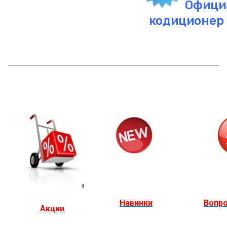
Офици
кодиционер 
Навинки
Вопро
Акции