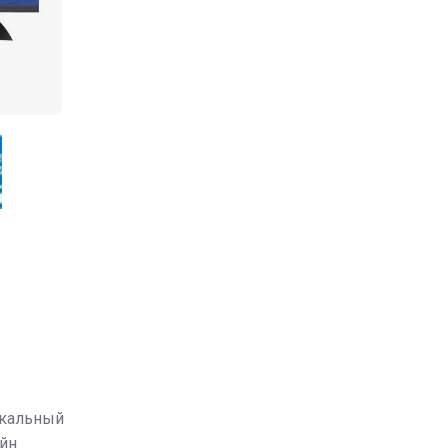
икальный
йн