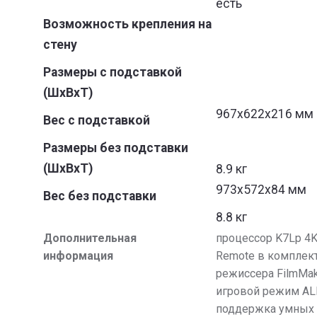
есть
Возможность крепления на
стену
Размеры с подставкой
(ШxВxТ)
967x622x216 мм
Вес с подставкой
Размеры без подставки
(ШxВxТ)
8.9
973x572x84 мм
Вес без подставки
8.8 кг
Дополнительная
процессор K7Lp 4K
информация
Remote в комплек
режиссера FilmMak
игровой режим AL
поддержка умных