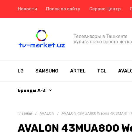
Новости
Поиск по сайту
Сервис Центр
Телевизоры в Ташкенте
купить стало просто легко
LG
SAMSUNG
ARTEL
TCL
AVAL
Бренды A-Z
Главная
/
AVALON
/
AVALON 43MUA800 Webos 4K SMART T
AVALON 43MUA800 We