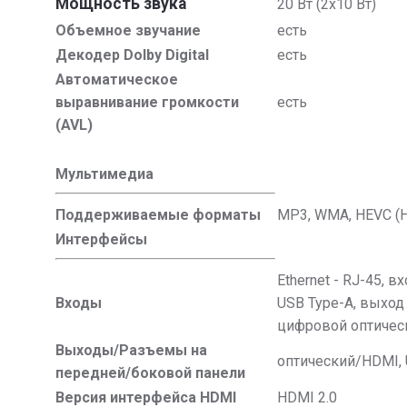
Мощность звука
20 Вт (2х10 Вт)
Объемное звучание
есть
Декодер Dolby Digital
есть
Автоматическое
выравнивание громкости
есть
(AVL)
Мультимедиа
Поддерживаемые форматы
MP3, WMA, HEVC (H
Интерфейсы
Ethernet - RJ-45, в
Входы
USB Type-A, выход
цифровой оптичес
Выходы/Разъемы на
оптический/HDMI,
передней/боковой панели
Версия интерфейса HDMI
HDMI 2.0