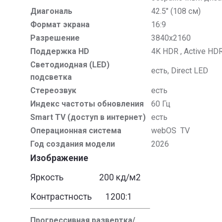
Диагональ
42.5" (108 см)
Формат экрана
16:9
Разрешение
3840x2160
Поддержка HD
4K HDR , Active HD
Светодиодная (LED)
есть, Direct LED
подсветка
Стереозвук
есть
Индекс частоты обновления
60 Гц
Smart TV (доступ в интернет)
есть
Операционная система
webOS TV
Год создания модели
2026
Изображение
Яркость 200 кд/м2
Контрастность 1200:1
Прогрессивная развертка/