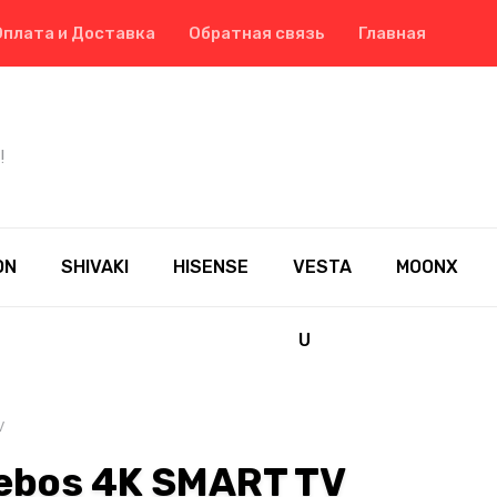
Оплата и Доставка
Обратная связь
Главная
!
ON
SHIVAKI
HISENSE
VESTA
MOONX
U
V
bos 4K SMART TV