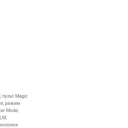
 кг
; пульт Magic
те; режим
er Mode;
LM;
 колонок