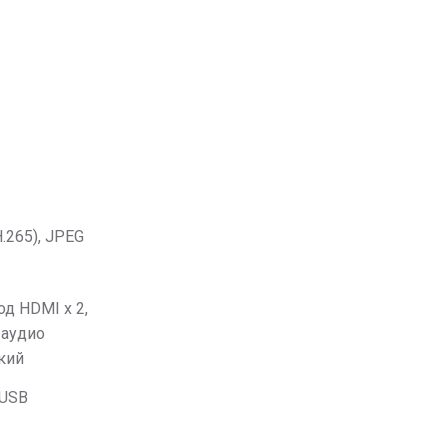
.265), JPEG
ход HDMI x 2,
 аудио
кий
 USB