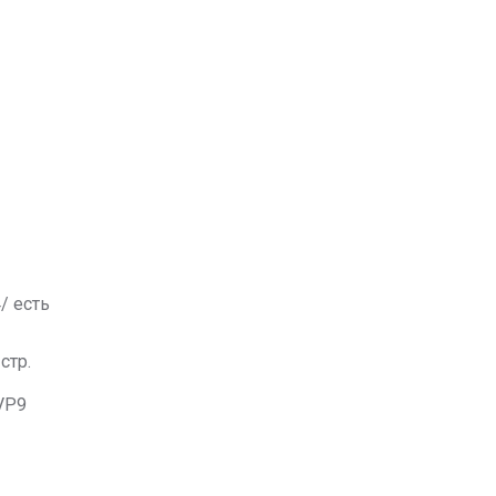
/ есть
стр.
 VP9