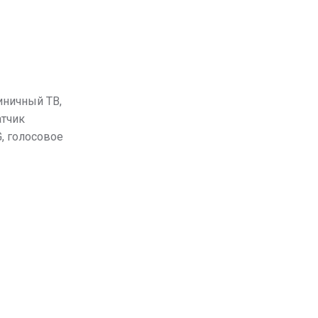
иничный ТВ,
атчик
, голосовое